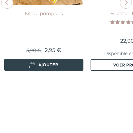
Kit de pompons
Fil coton
22,9
2,95 €
5,90 €
Disponible en
AJOUTER
VOIR PR