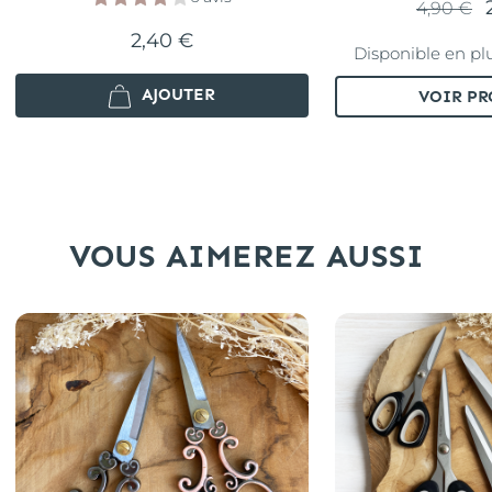
4,90 €
2,40 €
Disponible en pl
AJOUTER
VOIR PR
VOUS AIMEREZ AUSSI